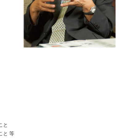
）
こと
と 等